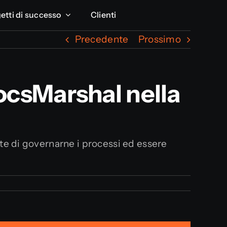
etti di successo
etti di successo
Clienti
Clienti
Precedente
Prossimo
DocsMarshal nella
te di governarne i processi ed essere