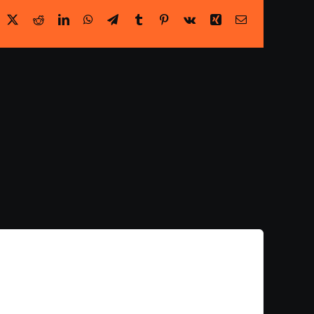
acebook
X
Reddit
LinkedIn
WhatsApp
Telegram
Tumblr
Pinterest
Vk
Xing
Email