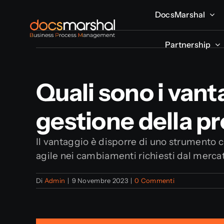
Salta
DocsMarshal
DocsMarshal
al
contenuto
Partnership
Partnership
Quali sono i vant
gestione della pr
Il vantaggio è disporre di uno strumento c
agile nei cambiamenti richiesti dal merca
Di
Admin
|
9 Novembre 2023
|
0 Commenti