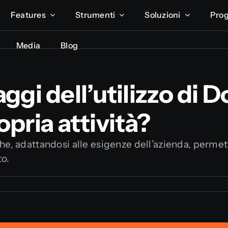
Features
Features
Strumenti
Strumenti
Soluzioni
Soluzioni
Prog
Prog
Media
Media
Blog
Blog
aggi dell’utilizzo di 
opria attività?
he, adattandosi alle esigenze dell’azienda, permet
to.