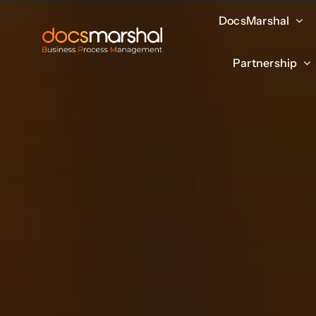
Salta
DocsMarshal
DocsMarshal
al
contenuto
Partnership
Partnership