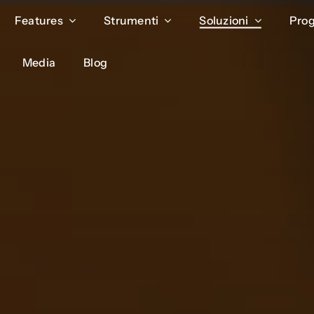
Features
Features
Strumenti
Strumenti
Soluzioni
Soluzioni
Prog
Prog
Media
Media
Blog
Blog