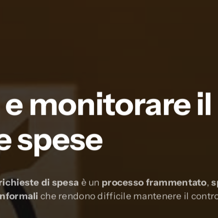
 e monitorare il
e spese
richieste di spesa
è un
processo frammentato
,
s
informali
che rendono difficile mantenere il contro