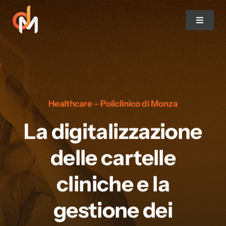
Salta
al
Toggle
contenuto
Navigat
DocsMarshal
Features
Healthcare – Policlinico di Monza
Strumenti
La digitalizzazione
delle cartelle
Soluzioni
cliniche e la
Progetti di successo
gestione dei
Clienti