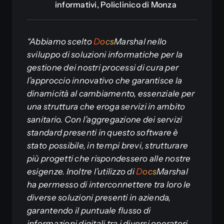
informativi, Policlinico di Monza
“Abbiamo scelto
D
o
c
s
Marshal nello
sviluppo di soluzioni informatiche per la
gestione dei nostri processi di cura per
l’approccio innovativo che garantisce la
dinamicità al cambiamento, essenziale per
una struttura che eroga servizi in ambito
sanitario. Con l’aggregazione dei servizi
standard presenti in questo software è
stato possibile, in tempi brevi, strutturare
più progetti che rispondessero alle nostre
esigenze. Inoltre l’utilizzo di
D
o
c
s
Marshal
ha permesso di interconnettere tra loro le
diverse soluzioni presenti in azienda,
garantendo il puntuale flusso di
informazioni digitali tra i diversi operatori