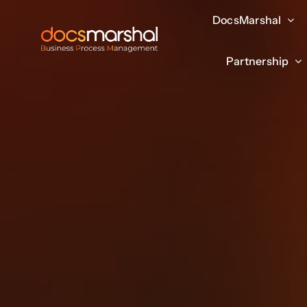
Salta
DocsMarshal
DocsMarshal
al
contenuto
Partnership
Partnership