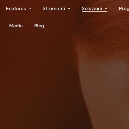
Features
Features
Strumenti
Strumenti
Soluzioni
Soluzioni
Prog
Prog
Media
Media
Blog
Blog