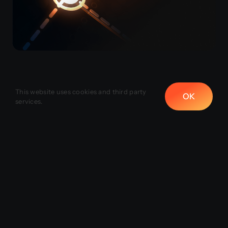
Controllo
This website uses cookies and third party
OK
automatico
services.
corrispondenza
prenotazioni
La piattaforma controlla che ci sia coerenza
tra le informazioni fornite dall’assicurazione
(integrazione diretta); lettura della presa in