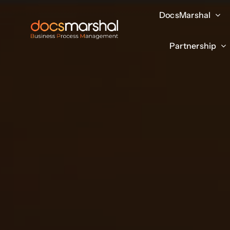
Salta
DocsMarshal
DocsMarshal
al
contenuto
Partnership
Partnership