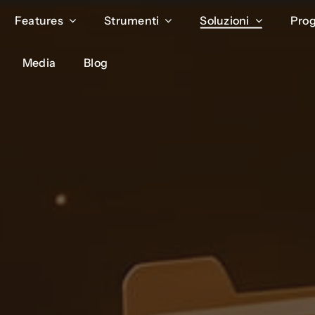
Features
Features
Strumenti
Strumenti
Soluzioni
Soluzioni
Prog
Prog
Media
Media
Blog
Blog