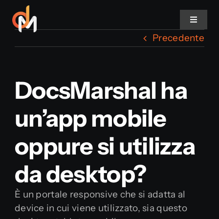
Salta
al
Toggle
contenuto
Navigat
Precedente
DocsMarshal
DocsMarshal ha
Features
un’app mobile
Strumenti
oppure si utilizza
Soluzioni
da desktop?
Progetti di successo
È un portale responsive che si adatta al
device in cui viene utilizzato, sia questo
Clienti