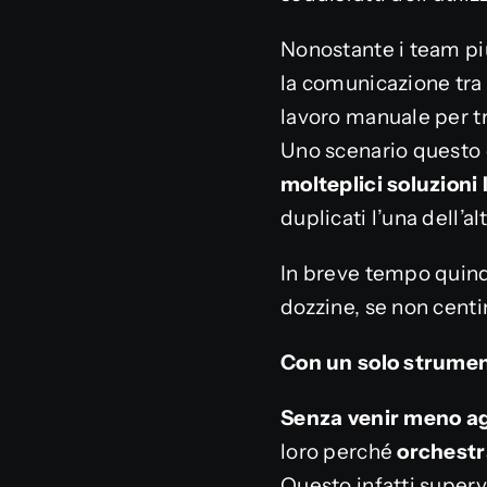
Nonostante i team più
la comunicazione tra i
lavoro manuale per tra
Uno scenario questo 
molteplici soluzioni 
duplicati l’una dell’alt
In breve tempo quindi
dozzine, se non centin
Con un solo strumen
Senza venir meno agl
loro perché
orchestr
Questo infatti superv