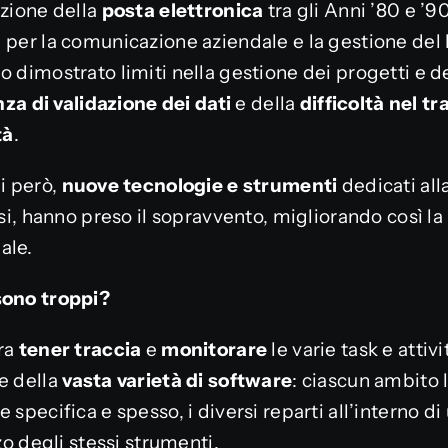
uzione della
posta elettronica
tra gli Anni ’80 e ’9
 per la comunicazione aziendale e la gestione del
o dimostrato limiti nella gestione dei progetti e d
nza
di validazione dei dati
e della
difficoltà nel tr
tà
.
ni però,
nuove tecnologie e strumenti
dedicati all
asi, hanno preso il sopravvento, migliorando così la 
ale.
sono troppi?
era
tener traccia
e
monitorare
le varie task e attivi
e della
vasta varietà di software
: ciascun ambito l
 specifica e spesso, i diversi reparti all’interno d
zzo degli stessi strumenti.