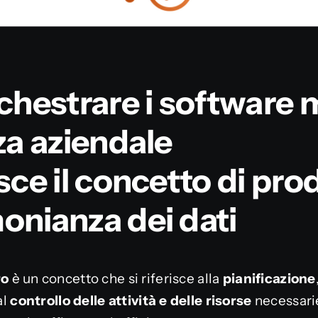
hestrare i software m
nza aziendale
isce il concetto di prod
onianza dei dati
ro
è un concetto che si riferisce alla
pianificazione
al
controllo delle attività e delle risorse
necessarie