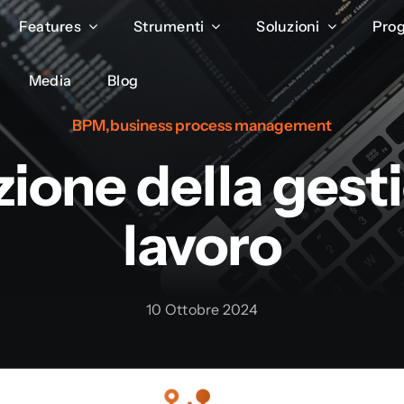
Features
Features
Strumenti
Strumenti
Soluzioni
Soluzioni
Prog
Prog
Media
Media
Blog
Blog
BPM
,
business process management
zione della gest
lavoro
10 Ottobre 2024