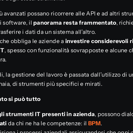
 avanzati possano ricorrere alle API e ad altri str
 software, il
panorama resta frammentato
, rich
sferire i dati da un sistema all’altro.
che obbliga le aziende a
investire considerevoli r
IT
, spesso con funzionalità sovrapposte e alcune c
ra.
, la gestione del lavoro è passata dall’utilizzo di 
aia, di strumenti più specifici e mirati.
to si può tutto
i strumenti IT presenti in azienda
, possono dial
ati
da chi ne ha le competenze: il
BPM
.
isiona i processi aziendali assicurandosi che ogn