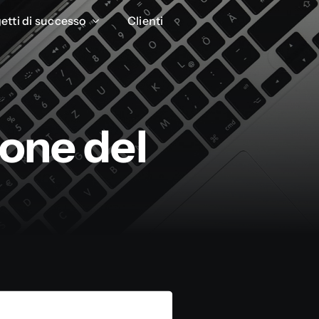
etti di successo
etti di successo
Clienti
Clienti
ione del