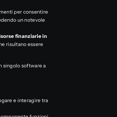
umenti per consentire
iedendo un notevole
isorse finanziarie
in
he risultano essere
un singolo software a
ogare e interagire tra
i componente funzioni