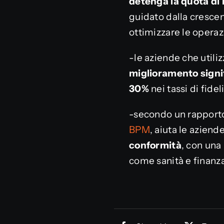
detenga la
quota di
guidato dalla crescen
ottimizzare le operaz
-le aziende che utiliz
miglioramento signif
30%
nei tassi di fidel
-secondo un rapporto
BPM
, aiuta le aziend
conformità
, con una
come sanità e finanza