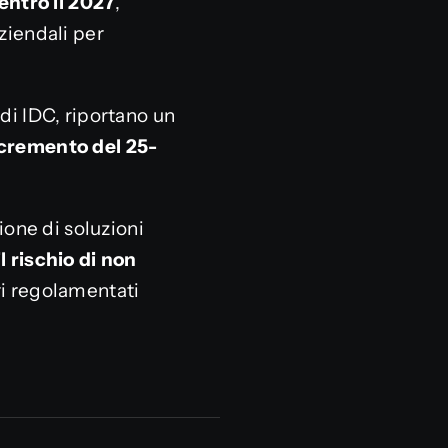
entro il 2027
,
ziendali per
di IDC, riportano un
cremento del 25-
one di soluzioni
l rischio di non
ri regolamentati