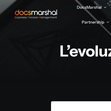
Salta
DocsMarshal
DocsMarshal
al
contenuto
Partnership
Partnership
L’evolu