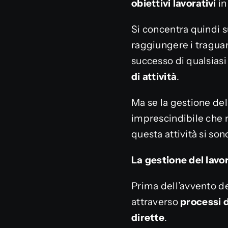
obiettivi
lavorativi
in
Si concentra quindi su
raggiungere i traguar
successo di qualsiasi
di attività
.
Ma se la gestione de
imprescindibile che 
questa attività si so
La gestione del lav
Prima dell’avvento de
attraverso
processi
dirette
.