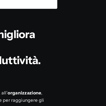
igliora
uttività.
, all’
organizzazione
,
 per raggiungere gli