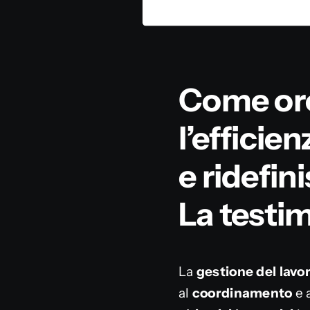
Come orc
l’efficie
e ridefin
La testim
La
gestione del lavo
al
coordinamento
e 