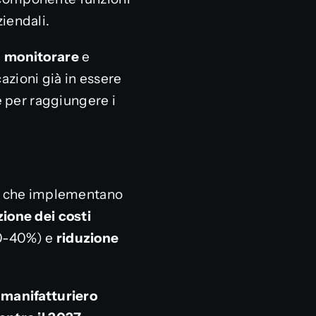
ziendali.
,
monitorare
e
azioni già in essere
 per raggiungere i
de che implementano
zione dei costi
30-40%) e
riduzione
 manifatturiero