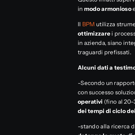
in
modo armonioso
e
Il
BPM
utilizza strum
ottimizzare
i process
in azienda, siano in
traguardi prefissati.
Alcuni dati a testi
-Secondo un rapport
con successo soluzio
operativi
(fino al 20
dei tempi di ciclo de
-stando alla ricerca 