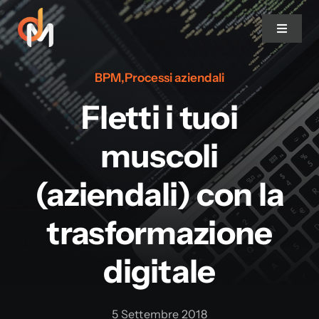
Salta
al
Toggle
contenuto
Navigat
BPM
,
Processi aziendali
DocsMarshal
Fletti i tuoi
Features
muscoli
Strumenti
(aziendali) con la
trasformazione
Soluzioni
digitale
Progetti di successo
5 Settembre 2018
Clienti