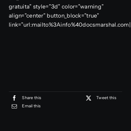
gratuita” style=”3d” color=”warning”
align=”center” button_block=”true”
link=”url:mailto%3Ainfo%40docsmarshal.com||
Share this
Tweet this
Email this