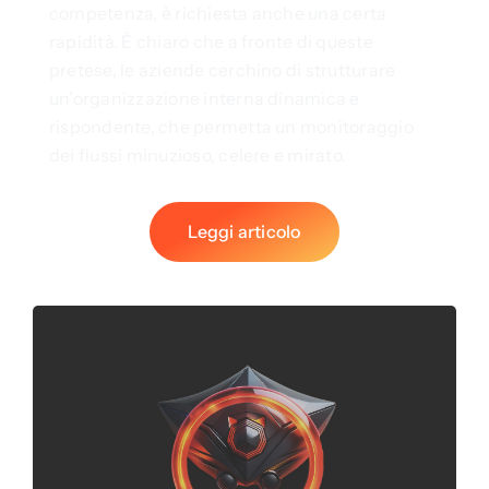
competenza, è richiesta anche una certa
rapidità. È chiaro che a fronte di queste
pretese, le aziende cerchino di strutturare
un’organizzazione interna dinamica e
rispondente, che permetta un monitoraggio
dei flussi minuzioso, celere e mirato.
Leggi articolo