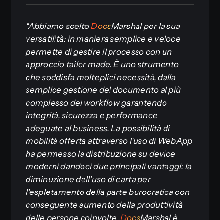
“Abbiamo scelto
D
o
c
s
Marshal per la sua
versatilità: in maniera semplice e veloce
permette di gestire il processo con un
approccio tailor made. È uno strumento
che soddisfa molteplici necessità, dalla
semplice gestione del documento al più
complesso dei workflow garantendo
integrità, sicurezza e performance
adeguate al business. La possibilità di
mobilità offerta attraverso l’uso di WebApp
ha permesso la distribuzione su device
moderni dandoci due principali vantaggi: la
diminuzione dell’uso di carta per
l’espletamento della parte burocratica con
conseguente aumento della produttività
delle persone coinvolte.
D
o
c
s
Marshal è