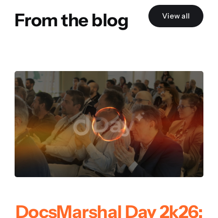
From the blog
View all
DocsMarshal Day 2k26: