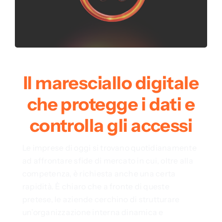
Il maresciallo digitale
che protegge i dati e
controlla gli accessi
Le imprese di oggi si trovano quotidianamente
ad affrontare sfide di mercato in cui, oltre alla
competenza, è richiesta anche una certa
rapidità. È chiaro che a fronte di queste
pretese, le aziende cerchino di strutturare
un’organizzazione interna dinamica e