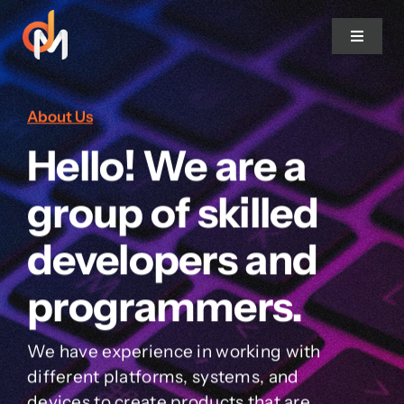
Salta
al
Toggle
contenuto
Navigat
DocsMarshal
About Us
Hello! We are a
Features
group of skilled
Strumenti
developers and
Soluzioni
programmers.
Progetti di successo
We have experience in working with
different platforms, systems, and
Clienti
devices to create products that are