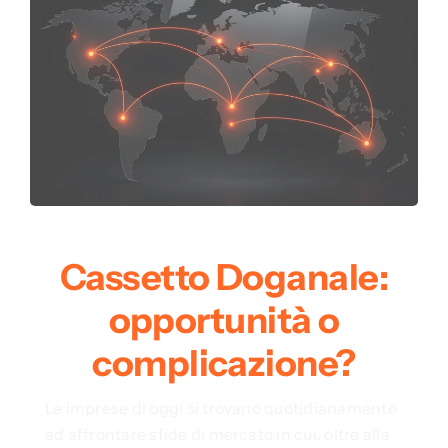
Cassetto Doganale:
opportunità o
complicazione?
Le imprese di oggi si trovano quotidianamente
ad affrontare sfide di mercato in cui, oltre alla