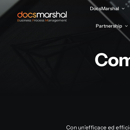
Salta
DocsMarshal
DocsMarshal
al
contenuto
Partnership
Partnership
Come
Con un’efficace ed effici