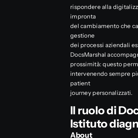
rispondere alla digitaliz
impronta
del cambiamento che car
gestione
dei processi aziendali e
DocsMarshal accompagna l
prossimità: questo permet
intervenendo sempre più
patient
journey personalizzati.
Il ruolo di D
Istituto diagn
About