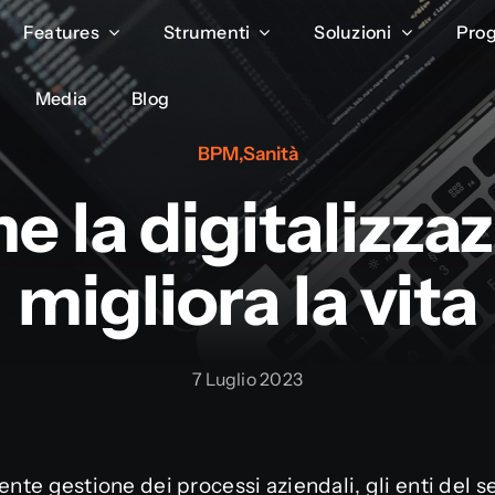
Features
Features
Strumenti
Strumenti
Soluzioni
Soluzioni
Prog
Prog
Media
Media
Blog
Blog
BPM
,
Sanità
 la digitalizza
migliora la vita
7 Luglio 2023
ente gestione dei processi aziendali, gli enti del 